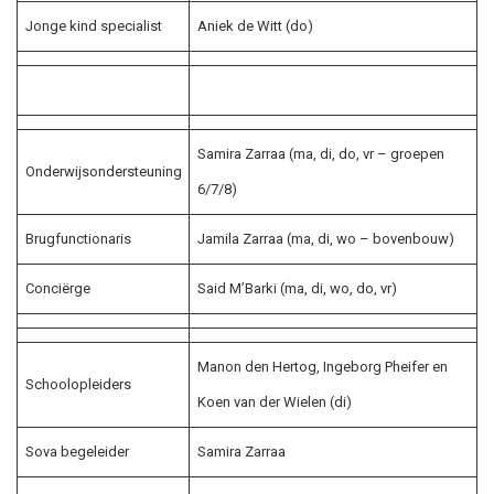
Jonge kind specialist
Aniek de Witt (do)
Samira Zarraa (ma, di, do, vr – groepen
Onderwijsondersteuning
6/7/8)
Brugfunctionaris
Jamila Zarraa (ma, di, wo – bovenbouw)
Conciërge
Said M’Barki (ma, di, wo, do, vr)
Manon den Hertog, Ingeborg Pheifer en
Schoolopleiders
Koen van der Wielen (di)
Sova begeleider
Samira Zarraa